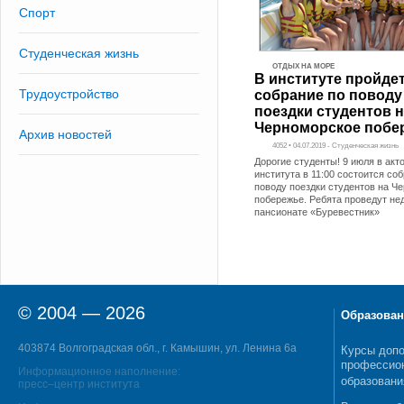
Спорт
Студенческая жизнь
ОТДЫХ НА МОРЕ
В институте пройде
Трудоустройство
собрание по поводу
поездки студентов 
Черноморское побе
Архив новостей
4052 • 04.07.2019 - Студенческая жизнь
Дорогие студенты! 9 июля в акт
института в 11:00 состоится со
поводу поездки студентов на Ч
побережье. Ребята проведут не
пансионате «Буревестник»
© 2004 — 2026
Образован
403874 Волгоградская обл., г. Камышин, ул. Ленина 6а
Курсы допо
профессио
Информационное наполнение:
образовани
пресс–центр института