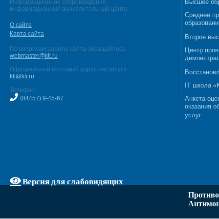
Высшее об
Информационное сопровождение:
информационный вычислительный центр
Среднее п
образовани
О сайте
Карта сайта
Второе выс
По вопросам работы сайта обращайтесь:
Центр пров
webmaster@kti.ru
демонстрац
Официальный почтовый адрес института:
Восстановл
kti@kti.ru
IT школа 
Телефон:
(84457) 9-45-67
Анкета оце
оказания о
услуг
Версия для слабовидящих
Противо
Антимон