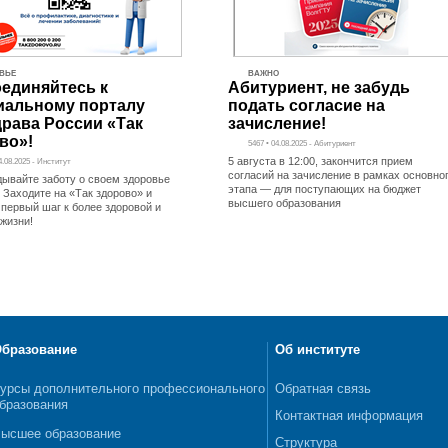
ВЬЕ
ВАЖНО
единяйтесь к
Абитуриент, не забудь
альному порталу
подать согласие на
рава России «Так
зачисление!
во»!
5467 • 04.08.2025 - Абитуриент
5 августа в 12:00, закончится прием
4.08.2025 - Институт
согласий на зачисление в рамках основно
дывайте заботу о своем здоровье
этапа — для поступающих на бюджет
 Заходите на «Так здорово» и
высшего образования
 первый шаг к более здоровой и
 жизни!
бразование
Об институте
урсы дополнительного профессионального
Обратная связь
бразования
Контактная информация
ысшее образование
Структура