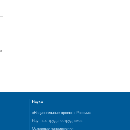
го
Наука
«Национальные проекты России»
Научные труды сотрудников
Основные направления