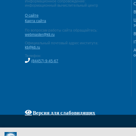
Информационное сопровождение:
С
информационный вычислительный центр
В
О сайте
Ц
Карта сайта
э
По вопросам работы сайта обращайтесь:
В
webmaster@kti.ru
I
Официальный почтовый адрес института:
kti@kti.ru
А
о
Телефон:
(84457) 9-45-67
Версия для слабовидящих