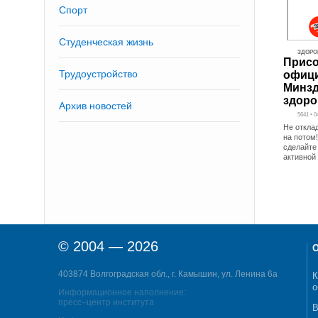
Спорт
Студенческая жизнь
ЗДОРО
Присо
Трудоустройство
офици
Минзд
здоро
Архив новостей
5641 • 0
Не откла
на потом!
сделайте
активной
© 2004 — 2026
О
403874 Волгоградская обл., г. Камышин, ул. Ленина 6а
К
о
Информационное наполнение:
пресс–центр института
В