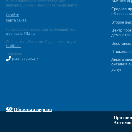
Высшее об
Информационное сопровождение:
информационный вычислительный центр
Среднее п
образовани
О сайте
Карта сайта
Второе выс
По вопросам работы сайта обращайтесь:
Центр пров
webmaster@kti.ru
демонстрац
Официальный почтовый адрес института:
Восстановл
kti@kti.ru
IT школа 
Телефон:
(84457) 9-45-67
Анкета оце
оказания о
услуг
Обычная версия
Противо
Антимон