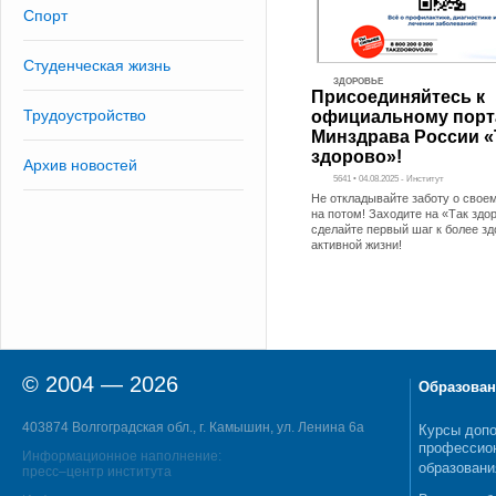
Спорт
Студенческая жизнь
ЗДОРОВЬЕ
Присоединяйтесь к
Трудоустройство
официальному порт
Минздрава России «
здорово»!
Архив новостей
5641 • 04.08.2025 - Институт
Не откладывайте заботу о свое
на потом! Заходите на «Так здо
сделайте первый шаг к более зд
активной жизни!
© 2004 — 2026
Образован
403874 Волгоградская обл., г. Камышин, ул. Ленина 6а
Курсы допо
профессио
Информационное наполнение:
образовани
пресс–центр института