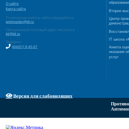
образовани
О сайте
Карта сайта
Второе выс
По вопросам работы сайта обращайтесь:
Центр пров
webmaster@kti.ru
демонстрац
Официальный почтовый адрес института:
Восстановл
kti@kti.ru
IT школа 
Телефон:
(84457) 9-45-67
Анкета оце
оказания о
услуг
Версия для слабовидящих
Противо
Антимон