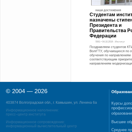
НАШИ ДОСТИЖЕНИЯ
Студентам инсти
назначены стипе
Президента и
Правительства Р
Федерации
5561 • 04.10.2019 - Институт
Поздравляем студентов КТ
ВолгГТУ, обучающихся по 
обучения по направлениям 
соответствующим приорит
направлениям модернизаци
© 2004 — 2026
Образован
403874 Волгоградская обл., г. Камышин, ул. Ленина 6а
Курсы допо
профессио
Информационное наполнение:
образовани
пресс–центр института
Высшее об
Информационное сопровождение:
информационный вычислительный центр
Среднее п