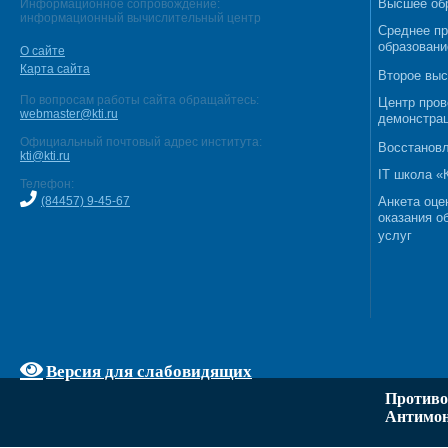
Высшее об
Информационное сопровождение:
информационный вычислительный центр
Среднее п
образовани
О сайте
Карта сайта
Второе выс
По вопросам работы сайта обращайтесь:
Центр пров
webmaster@kti.ru
демонстрац
Официальный почтовый адрес института:
Восстановл
kti@kti.ru
IT школа 
Телефон:
(84457) 9-45-67
Анкета оце
оказания о
услуг
Версия для слабовидящих
Противо
Антимон