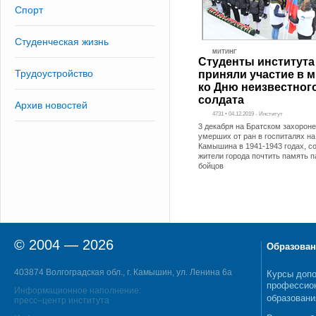
Спорт
Студенческая жизнь
МИТИНГ
Студенты института
Трудоустройство
приняли участие в 
ко Дню неизвестног
солдата
Архив новостей
4731 • 04.12.2019 - Институт
3 декабря на Братском захороне
умерших от ран в госпиталях на
Камышина в 1941-1943 годах, с
жители города почтить память 
бойцов
© 2004 — 2026
Образован
403874 Волгоградская обл., г. Камышин, ул. Ленина 6а
Курсы допо
профессио
Информационное наполнение:
образовани
пресс–центр института