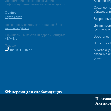
Высшее об
Информационное сопровождение:
информационный вычислительный центр
Среднее п
образовани
О сайте
Карта сайта
Второе выс
По вопросам работы сайта обращайтесь:
Центр пров
webmaster@kti.ru
демонстрац
Официальный почтовый адрес института:
Восстановл
kti@kti.ru
IT школа 
Телефон:
(84457) 9-45-67
Анкета оце
оказания о
услуг
Версия для слабовидящих
Противо
Антимон