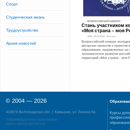
Спорт
Студенческая жизнь
ВСЕРОССИЙСКИЙ КОНКУРС
Стань участником к
Трудоустройство
«Моя страна – моя Р
4564 • 05.03.2019 - Институт
Всероссийский конкурс молоде
Архив новостей
авторских проектов и проектов 
образования, направленных на 
экономическое развитие россий
территорий «Моя страна – моя 
© 2004 — 2026
Образован
403874 Волгоградская обл., г. Камышин, ул. Ленина 6а
Курсы допо
профессио
Информационное наполнение:
образовани
пресс–центр института