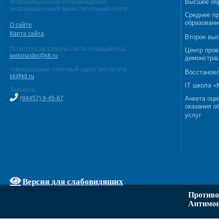
Высшее об
Информационное сопровождение:
информационный вычислительный центр
Среднее п
образовани
О сайте
Карта сайта
Второе выс
По вопросам работы сайта обращайтесь:
Центр пров
webmaster@kti.ru
демонстрац
Официальный почтовый адрес института:
Восстановл
kti@kti.ru
IT школа 
Телефон:
(84457) 9-45-67
Анкета оце
оказания о
услуг
Версия для слабовидящих
Противо
Антимон