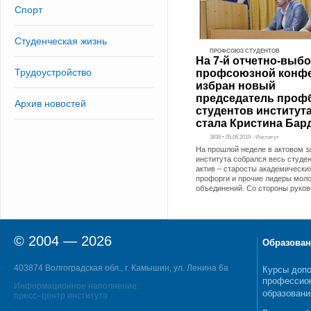
Спорт
Студенческая жизнь
ПРОФСОЮЗ СТУДЕНТОВ
На 7-й отчетно-выб
Трудоустройство
профсоюзной конф
избран новый
председатель проф
Архив новостей
студентов института
стала Кристина Бар
3838 • 05.06.2019 - Институт
На прошлой неделе в актовом з
института собрался весь студе
актив – старосты академических
профорги и прочие лидеры мол
объединений. Со стороны руков
© 2004 — 2026
Образован
403874 Волгоградская обл., г. Камышин, ул. Ленина 6а
Курсы допо
профессио
Информационное наполнение:
образовани
пресс–центр института