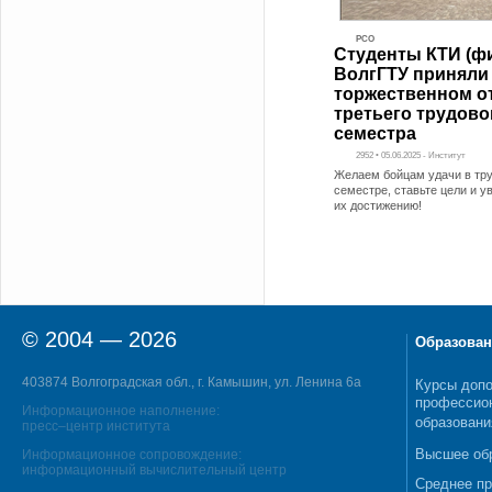
РСО
Студенты КТИ (ф
ВолгГТУ приняли 
торжественном о
третьего трудово
семестра
2952 • 05.06.2025 - Институт
Желаем бойцам удачи в тр
семестре, ставьте цели и у
их достижению!
© 2004 — 2026
Образован
403874 Волгоградская обл., г. Камышин, ул. Ленина 6а
Курсы допо
профессио
Информационное наполнение:
образовани
пресс–центр института
Высшее об
Информационное сопровождение:
информационный вычислительный центр
Среднее п