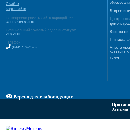
образовани
О сайте
Карта сайта
Второе выс
По вопросам работы сайта обращайтесь:
Центр пров
webmaster@kti.ru
демонстрац
Официальный почтовый адрес института:
Восстановл
kti@kti.ru
IT школа 
Телефон:
(84457) 9-45-67
Анкета оце
оказания о
услуг
Версия для слабовидящих
Противо
Антимон