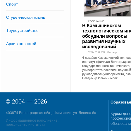
Спорт
Студенческая жизнь
СОВЕЩАНИЕ
В Камышинском
Трудоустройство
технологическом ин
обсудили вопросы
развития научных
Архив новостей
исследований
5376 • 05.12.2019 - Институт
4 декабря Камышинский технол
институт (филиал) Волгоградско
государственного технического
университета посетили научный
руководитель университета, ак
Владимир Ильич Лысак
© 2004 — 2026
Образован
403874 Волгоградская обл., г. Камышин, ул. Ленина 6а
Курсы допо
профессио
Информационное наполнение:
образовани
пресс–центр института