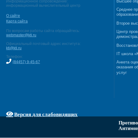
Высшее об
Информационное сопровождение:
информационный вычислительный центр
Среднее п
образовани
О сайте
Карта сайта
Второе выс
По вопросам работы сайта обращайтесь:
Центр пров
webmaster@kti.ru
демонстрац
Официальный почтовый адрес института:
Восстановл
kti@kti.ru
IT школа 
Телефон:
(84457) 9-45-67
Анкета оце
оказания о
услуг
Версия для слабовидящих
Противо
Антимон