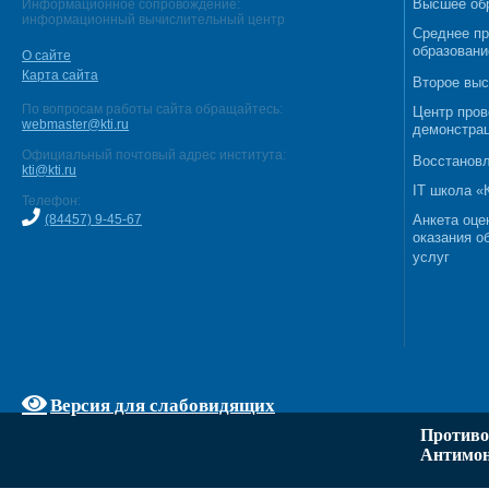
Высшее об
Информационное сопровождение:
информационный вычислительный центр
Среднее п
образовани
О сайте
Карта сайта
Второе выс
По вопросам работы сайта обращайтесь:
Центр пров
webmaster@kti.ru
демонстрац
Официальный почтовый адрес института:
Восстановл
kti@kti.ru
IT школа 
Телефон:
(84457) 9-45-67
Анкета оце
оказания о
услуг
Версия для слабовидящих
Противо
Антимон