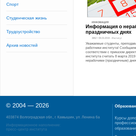
Спорт
Студенческая жизнь
ИНФОМАЦИЯ
Информация о нера
Трудоустройство
праздничных днях
3862 • 06.03.2019 - Институт
Уважаемые студенты, преподав
Архив новостей
работники института! Сообщаем,
соответствии с приказом дирек
института считать 8 марта 2019
нерабочими (праздничным) дне
© 2004 — 2026
Образован
403874 Волгоградская обл., г. Камышин, ул. Ленина 6а
Курсы допо
профессио
Информационное наполнение:
образовани
пресс–центр института