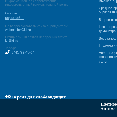
Высшее об
Информационное сопровождение:
информационный вычислительный центр
Среднее п
образовани
О сайте
Карта сайта
Второе выс
По вопросам работы сайта обращайтесь:
Центр пров
webmaster@kti.ru
демонстрац
Официальный почтовый адрес института:
Восстановл
kti@kti.ru
IT школа 
Телефон:
(84457) 9-45-67
Анкета оце
оказания о
услуг
Версия для слабовидящих
Противо
Антимон