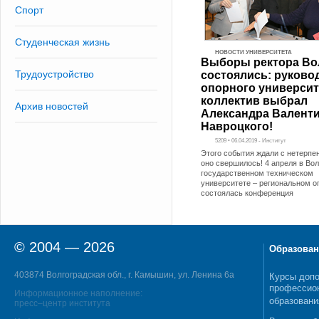
Спорт
Студенческая жизнь
НОВОСТИ УНИВЕРСИТЕТА
Выборы ректора Во
Трудоустройство
состоялись: руково
опорного университ
коллектив выбрал
Архив новостей
Александра Валент
Навроцкого!
5209 • 06.04.2019 - Институт
Этого события ждали с нетерпе
оно свершилось! 4 апреля в Во
государственном техническом
университете – региональном о
состоялась конференция
© 2004 — 2026
Образован
403874 Волгоградская обл., г. Камышин, ул. Ленина 6а
Курсы допо
профессио
Информационное наполнение:
образовани
пресс–центр института