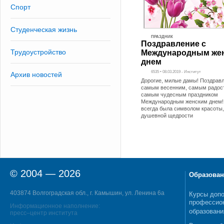
Спорт
Студенческая жизнь
ПРАЗДНИК
Поздравление с
Трудоустройство
Международным же
днем
6535 • 08.03.2019 - Институт
Архив новостей
Дорогие, милые дамы! Поздравл
самым весенним, самым радос
самым чудесным праздником
Международным женским днем
всегда была символом красоты,
душевной щедрости
© 2004 — 2026
Образован
403874 Волгоградская обл., г. Камышин, ул. Ленина 6а
Курсы допо
профессио
Информационное наполнение:
образовани
пресс–центр института