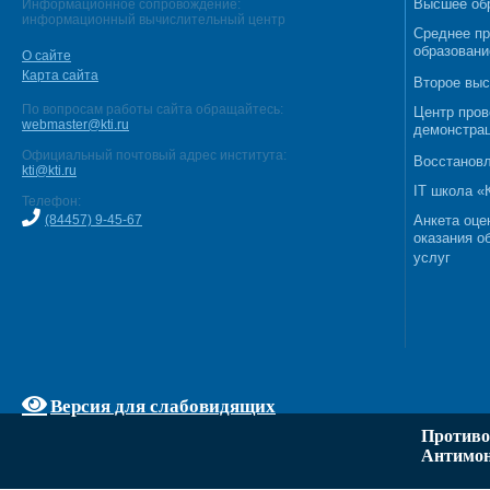
Высшее об
Информационное сопровождение:
информационный вычислительный центр
Среднее п
образовани
О сайте
Карта сайта
Второе выс
По вопросам работы сайта обращайтесь:
Центр пров
webmaster@kti.ru
демонстрац
Официальный почтовый адрес института:
Восстановл
kti@kti.ru
IT школа 
Телефон:
(84457) 9-45-67
Анкета оце
оказания о
услуг
Версия для слабовидящих
Противо
Антимон