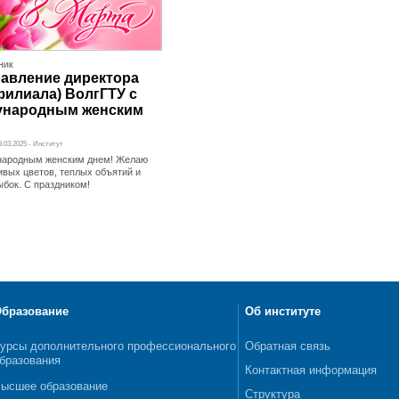
НИК
авление директора
филиала) ВолгГТУ с
ународным женским
8.03.2025 - Институт
народным женским днем! Желаю
ивых цветов, теплых объятий и
ыбок. С праздником!
бразование
Об институте
урсы дополнительного профессионального
Обратная связь
бразования
Контактная информация
ысшее образование
Структура