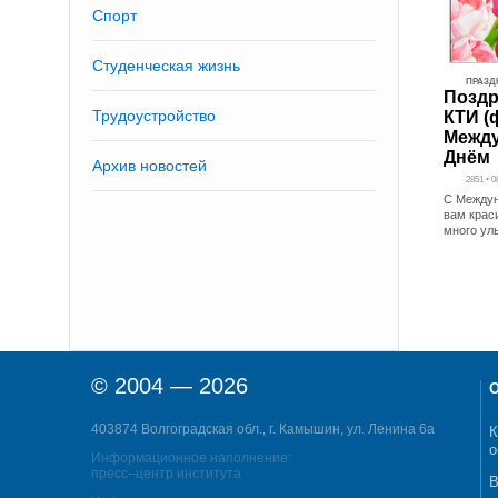
Спорт
Студенческая жизнь
ПРАЗД
Поздр
Трудоустройство
КТИ (
Межд
Днём
Архив новостей
2851 • 0
С Между
вам крас
много ул
© 2004 — 2026
О
403874 Волгоградская обл., г. Камышин, ул. Ленина 6а
К
о
Информационное наполнение:
пресс–центр института
В