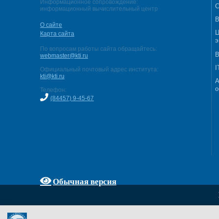
Информационное сопровождение:
С
информационный вычислительный центр
В
О сайте
Ц
Карта сайта
э
По вопросам работы сайта обращайтесь:
В
webmaster@kti.ru
I
Официальный почтовый адрес института:
kti@kti.ru
А
о
Телефон:
(84457) 9-45-67
Обычная версия