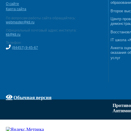
образовани
О сайте
Карта сайта
Второе выс
По вопросам работы сайта обращайтесь:
Центр пров
webmaster@kti.ru
демонстрац
Официальный почтовый адрес института:
Восстановл
kti@kti.ru
IT школа 
Телефон:
(84457) 9-45-67
Анкета оце
оказания о
услуг
Обычная версия
Противо
Антимон