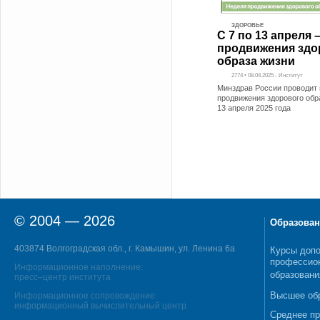
ЗДОРОВЬЕ
С 7 по 13 апреля 
продвижения здо
образа жизни
2774 • 08.04.2025 - Институт
Минздрав России проводит
продвижения здорового обра
13 апреля 2025 года
© 2004 — 2026
Образован
403874 Волгоградская обл., г. Камышин, ул. Ленина 6а
Курсы допо
профессио
Информационное наполнение:
образовани
пресс–центр института
Высшее об
Информационное сопровождение:
информационный вычислительный центр
Среднее п