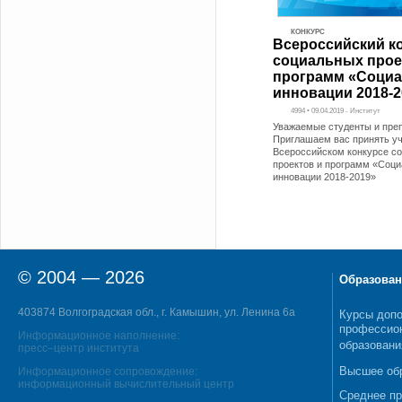
КОНКУРС
Всероссийский к
социальных прое
программ «Соци
инновации 2018-20
4994 • 09.04.2019 - Институт
Уважаемые студенты и пре
Приглашаем вас принять уч
Всероссийском конкурсе с
проектов и программ «Соц
инновации 2018-2019»
© 2004 — 2026
Образован
403874 Волгоградская обл., г. Камышин, ул. Ленина 6а
Курсы допо
профессио
Информационное наполнение:
образовани
пресс–центр института
Высшее об
Информационное сопровождение:
информационный вычислительный центр
Среднее п