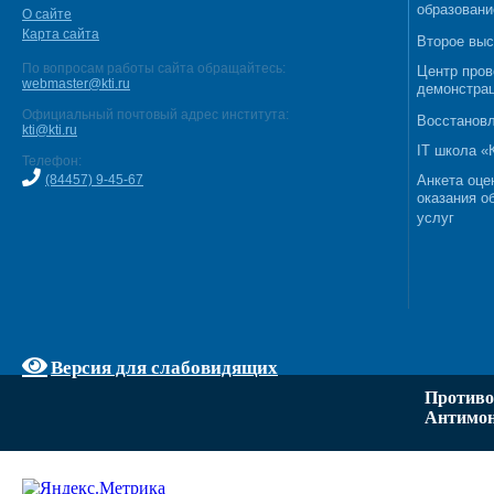
образовани
О сайте
Карта сайта
Второе выс
По вопросам работы сайта обращайтесь:
Центр пров
webmaster@kti.ru
демонстрац
Официальный почтовый адрес института:
Восстановл
kti@kti.ru
IT школа 
Телефон:
(84457) 9-45-67
Анкета оце
оказания о
услуг
Версия для слабовидящих
Противо
Антимон