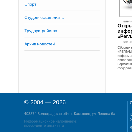
Спорт
Студенческая жизнь
БИБЛИ
Откры
Трудоустройство
инфор
«Регл
5646 • 0
Архив новостей
Сборник 
«РЕГЛАМ
информац
обновлен
норматив
федерал
© 2004 — 2026
О
403874 Волгоградская обл., г. Камышин, ул. Ленина 6а
К
о
Информационное наполнение:
пресс–центр института
В