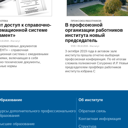
ОТЕКА
ПРОФСОЮЗ РАБОТНИКОВ
т доступ к справочно-
В профсоюзной
мационной системе
организации работников
амент»
института новый
председатель
9.10.2019 - Институт
нормативных документов
5720 • 09.10.2019 - Институт
ЕНТ» – справочная
3 октября 2019 года в актовом зале
ионная система с ежедневными
института прошла отчетно-выборная
иями, включающая в себя
профсоюзная конференция. По её итогам
но-технические документы,
сложила полномочия Согуренко И.Р. Новы
ьные нормы
председателем профбюро работников
института избрана С
бразование
Об институте
урсы дополнительного профессионального
Обратная связь
бразования
Контактная информация
ысшее образование
Структура