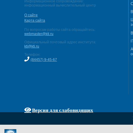
Информационное сопровождение:
С
информационный вычислительный центр
В
О сайте
Ц
Карта сайта
э
По вопросам работы сайта обращайтесь:
В
webmaster@kti.ru
I
Официальный почтовый адрес института:
kti@kti.ru
А
о
Телефон:
(84457) 9-45-67
Версия для слабовидящих