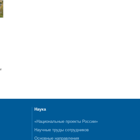
м
Наука
«Национальные проекты России»
Научные труды сотрудников
Основные направления