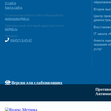
образовани
О сайте
Карта сайта
Второе выс
По вопросам работы сайта обращайтесь:
Центр пров
webmaster@kti.ru
демонстрац
Официальный почтовый адрес института:
Восстановл
kti@kti.ru
IT школа 
Телефон:
(84457) 9-45-67
Анкета оце
оказания о
услуг
Версия для слабовидящих
Противо
Антимон