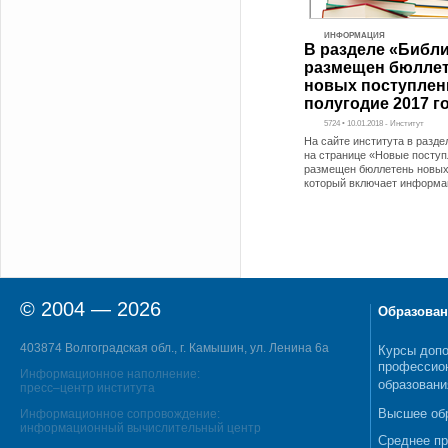
ИНФОРМАЦИЯ
В разделе «Библ
размещен бюлле
новых поступлени
полугодие 2017 г
5724 • 10.01.2018 - Институт
На сайте института в разде
на странице «Новые посту
размещен бюллетень новых
который включает информа
© 2004 — 2026
Образован
403874 Волгоградская обл., г. Камышин, ул. Ленина 6а
Курсы допо
профессио
Информационное наполнение:
образовани
пресс–центр института
Высшее об
Информационное сопровождение:
информационный вычислительный центр
Среднее п