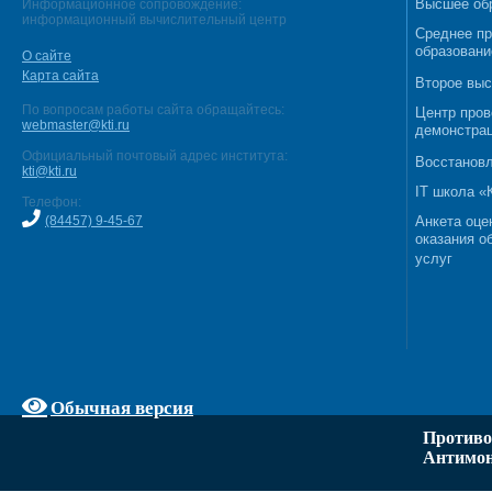
Высшее об
Информационное сопровождение:
информационный вычислительный центр
Среднее п
образовани
О сайте
Карта сайта
Второе выс
По вопросам работы сайта обращайтесь:
Центр пров
webmaster@kti.ru
демонстрац
Официальный почтовый адрес института:
Восстановл
kti@kti.ru
IT школа 
Телефон:
(84457) 9-45-67
Анкета оце
оказания о
услуг
Обычная версия
Противо
Антимон