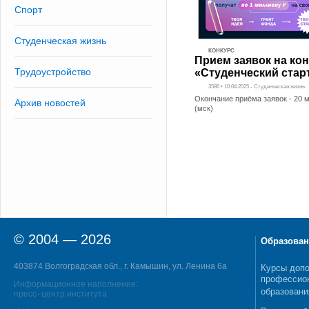
Спорт
Студенческая жизнь
КОНКУРС
Прием заявок на ко
Трудоустройство
«Студенческий стар
3586 • 10.04.2025 - Студенческая жизнь
Окончание приёма заявок - 20 м
Архив новостей
(мск)
© 2004 — 2026
Образован
403874 Волгоградская обл., г. Камышин, ул. Ленина 6а
Курсы допо
профессио
Информационное наполнение:
образовани
пресс–центр института