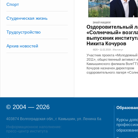
Спорт
Студенческая жизнь
ЗНАЙ НАШИХ!
Оздоровительный л
Трудоустройство
«Солнечный» возгл
выпускник институт
Никита Кочуров
Архив новостей
4826 • 11.02.2019 - Институт
Участник проекта «Молодежный 
2011», общественный активист 
Камышинского филиала ВолгГТ
Кочуров назначен директором
оздоровительного лагеря «Сол
© 2004 — 2026
Образован
403874 Волгоградская обл., г. Камышин, ул. Ленина 6а
Курсы допо
профессио
Информационное наполнение:
образовани
пресс–центр института