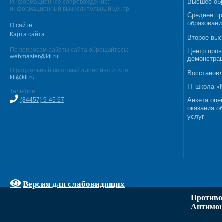
Высшее об
Информационное сопровождение:
информационный вычислительный центр
Среднее п
образовани
О сайте
Карта сайта
Второе выс
По вопросам работы сайта обращайтесь:
Центр пров
webmaster@kti.ru
демонстрац
Официальный почтовый адрес института:
Восстановл
kti@kti.ru
IT школа 
Телефон:
(84457) 9-45-67
Анкета оце
оказания о
услуг
Версия для слабовидящих
Противо
Антимон