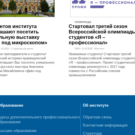
ОЛИМПИАДА
нтов института
Стартовал третий сезон
ашают посетить
Всероссийской олимпиад
льную выставку
студентов «Я –
 под микроскопом»
профессионал»
11.10.2019 - Студенческая жизнь
5543 • 11.10.2019 - Институт
е преподаватели и студенты!
Уважаемые студенты! Стартовал третий
кий историко-краеведческий
сезон Всероссийской олимпиады студент
иглашает Вас посетить уникальную
«Я – профессионал». Проект студенческо
 русского мастера Анискина
олимпиады реализуется с 2017 года
а Михайловича «Диво под
совместно с Российским союзом
опом»
промышленников
бразование
Об институте
урсы дополнительного профессионального
Обратная связь
бразования
Контактная информация
ысшее образование
Структура