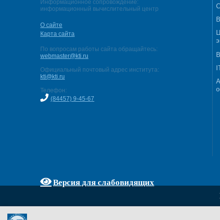
Информационное сопровождение:
С
информационный вычислительный центр
В
О сайте
Ц
Карта сайта
э
По вопросам работы сайта обращайтесь:
В
webmaster@kti.ru
I
Официальный почтовый адрес института:
kti@kti.ru
А
о
Телефон:
(84457) 9-45-67
Версия для слабовидящих