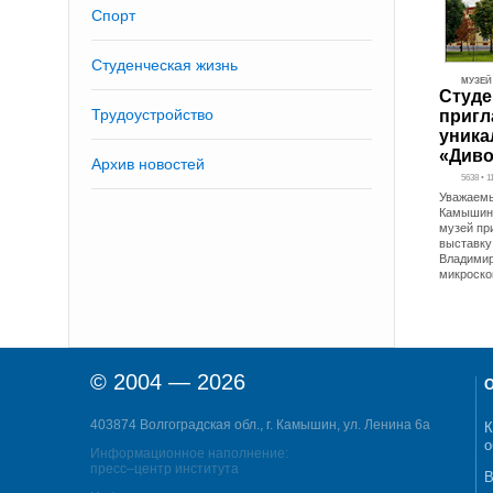
Спорт
Студенческая жизнь
МУЗЕЙ
Студе
Трудоустройство
пригл
уника
«Диво
Архив новостей
5638 • 
Уважаемы
Камышинс
музей пр
выставку
Владимир
микроск
© 2004 — 2026
О
403874 Волгоградская обл., г. Камышин, ул. Ленина 6а
К
о
Информационное наполнение:
пресс–центр института
В