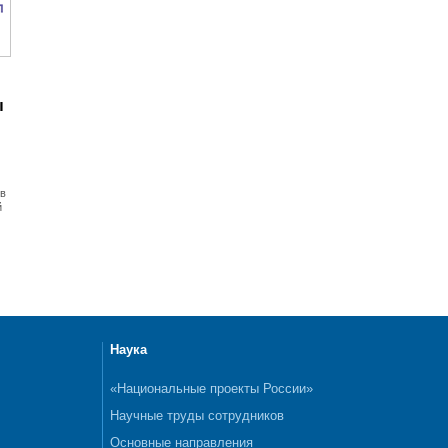
ы
ов
й
Наука
«Национальные проекты России»
Научные труды сотрудников
Основные направления