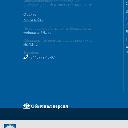
Информационное сопровождение:
С
информационный вычислительный центр
В
О сайте
Ц
Карта сайта
э
По вопросам работы сайта обращайтесь:
В
webmaster@kti.ru
I
Официальный почтовый адрес института:
kti@kti.ru
А
о
Телефон:
(84457) 9-45-67
Обычная версия