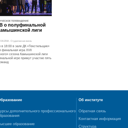
НЧЕСКОЕ ТЕЛЕВИДЕНИЕ
В о полуфинальной
Камышинской лиги
12.04.2018 - Студенческая жизнь
 в 18:00 в зале ДК «Текстильщик»
я финальная игра XVII
ного» сезона Камышинской лиги
инальной игре примут участие пять
оманд
бразование
Об институте
урсы дополнительного профессионального
Обратная связь
бразования
Контактная информация
ысшее образование
Структура