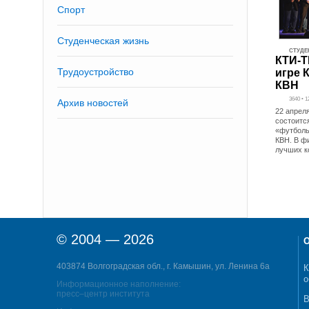
Спорт
Студенческая жизнь
СТУДЕ
КТИ-Т
Трудоустройство
игре 
КВН
3640 • 
Архив новостей
22 апреля
состоитс
«футболь
КВН. В ф
лучших к
© 2004 — 2026
О
403874 Волгоградская обл., г. Камышин, ул. Ленина 6а
К
о
Информационное наполнение:
пресс–центр института
В