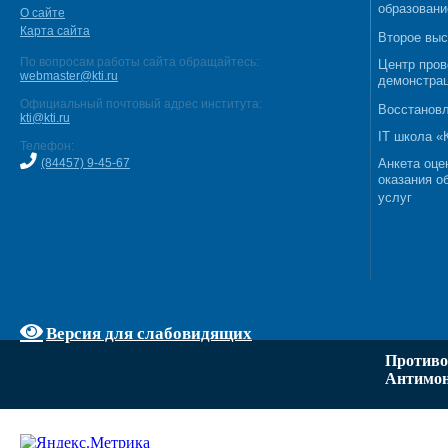
образовани
О сайте
Карта сайта
Второе выс
По вопросам работы сайта обращайтесь:
Центр пров
webmaster@kti.ru
демонстрац
Официальный почтовый адрес института:
Восстановл
kti@kti.ru
IT школа 
Телефон:
(84457) 9-45-67
Анкета оце
оказания о
услуг
Версия для слабовидящих
Противо
Антимон