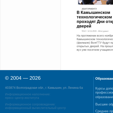
АБИТУРИЕНТУ
В Камышинском
технологическом 
проходят Дни от
дверей
5512 • 12.11.2019 - Абитуриент
На протяжении всего ноябр
Камышинском технологичес
(филиале) ВолгГТУ будут п
открытых дверей. На прош
вуз уже посетили учащиеся
© 2004 — 2026
Образован
403874 Волгоградская обл., г. Камышин, ул. Ленина 6а
Курсы допо
профессио
Информационное наполнение:
образовани
пресс–центр института
Высшее об
Информационное сопровождение:
информационный вычислительный центр
Среднее п