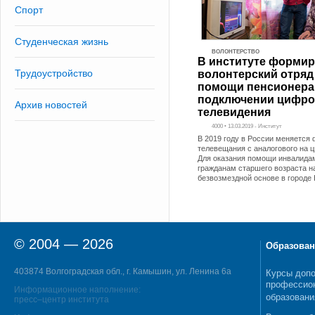
Спорт
Студенческая жизнь
ВОЛОНТЕРСТВО
В институте формир
Трудоустройство
волонтерский отряд
помощи пенсионера
подключении цифро
Архив новостей
телевидения
4000 • 13.03.2019 - Институт
В 2019 году в России меняется
телевещания с аналогового на 
Для оказания помощи инвалида
гражданам старшего возраста н
безвозмездной основе в город
© 2004 — 2026
Образован
403874 Волгоградская обл., г. Камышин, ул. Ленина 6а
Курсы допо
профессио
Информационное наполнение:
образовани
пресс–центр института