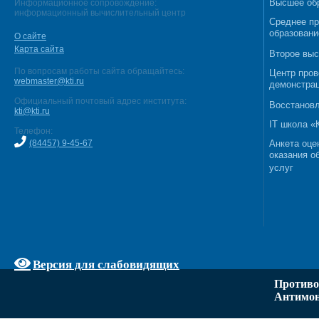
Высшее об
Информационное сопровождение:
информационный вычислительный центр
Среднее п
образовани
О сайте
Карта сайта
Второе выс
По вопросам работы сайта обращайтесь:
Центр пров
webmaster@kti.ru
демонстрац
Официальный почтовый адрес института:
Восстановл
kti@kti.ru
IT школа 
Телефон:
(84457) 9-45-67
Анкета оце
оказания о
услуг
Версия для слабовидящих
Противо
Антимон