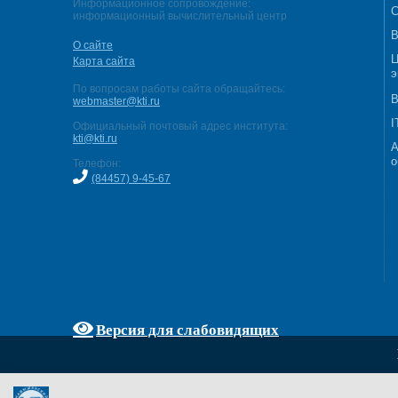
Информационное сопровождение:
С
информационный вычислительный центр
В
О сайте
Ц
Карта сайта
э
По вопросам работы сайта обращайтесь:
В
webmaster@kti.ru
I
Официальный почтовый адрес института:
kti@kti.ru
А
о
Телефон:
(84457) 9-45-67
Версия для слабовидящих