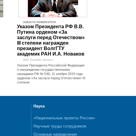
НОВОСТИ УНИВЕРСИТЕТА
Указом Президента РФ В.В.
Путина орденом «За
заслуги перед Отечеством»
III степени награжден
президент ВолгГТУ
академик РАН И.А. Новаков
5578 • 13.11.2019 - Институт
Указом Президента Российской Федерации
о награждении государственными
наградами РФ № 546, 11 ноября 2019 года
орденом «За заслуги перед Отечеством» III
степени
Наука
«Национальные проекты России»
Научные труды сотрудников
Основные направления