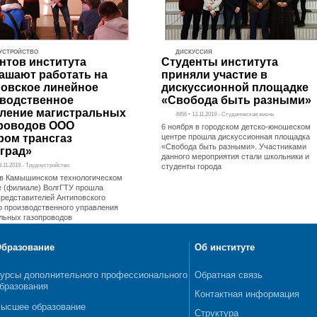
УСТРОЙСТВО
ДИСКУССИЯ
нтов института
Студенты института
ашают работать на
приняли участие в
овское линейное
дискуссионной площадке
водственное
«Свобода быть разными»
ление магистральных
4956 • 13.11.2019 - Студенческая жизнь
роводов ООО
6 ноября в городском детско-юношеском
ром трансгаз
центре прошла дискуссионная площадка
«Свобода быть разными». Участниками
град»
данного мероприятия стали школьники и
13.11.2019 - Трудоустройство
студенты города
 в Камышинском технологическом
е (филиале) ВолгГТУ прошла
представителей Антиповского
о производственного управления
льных газопроводов
бразование
Об институте
урсы дополнительного профессионального
Обратная связь
бразования
Контактная информация
ысшее образование
Структура