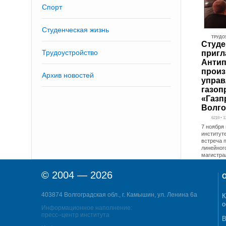
Спорт
Студенческая жизнь
ТРУДО
Студе
Трудоустройство
пригл
Антип
произ
Архив новостей
управ
газоп
«Газп
Волго
6219 • 
7 ноября
институт
встреча 
линейног
магистра
© 2004 — 2026
О
403874 Волгоградская обл., г. Камышин, ул. Ленина 6а
К
о
Информационное наполнение:
пресс–центр института
В