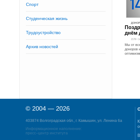
Спорт
Студенческая жизнь
ДОНОР
Поздр
Трудоустройство
днём 
2178 • 1
Мы от вс
Архив новостей
доноров 
оптимиз
© 2004 — 2026
О
403874 Волгоградская обл., г. Камышин, ул. Ленина 6а
К
о
Информационное наполнение:
пресс–центр института
В