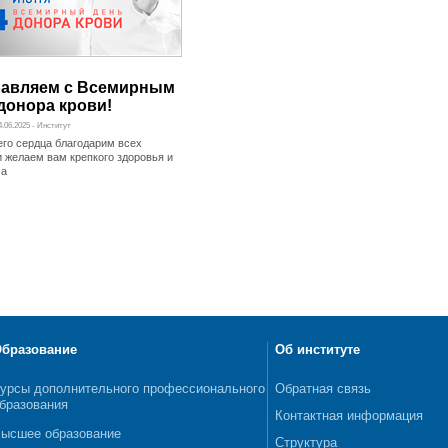
авляем с Всемирным
донора крови!
4.06.2025 - Институт
его сердца благодарим всех
и желаем вам крепкого здоровья и
ма
бразование
Об институте
урсы дополнительного профессионального
Обратная связь
бразования
Контактная информация
ысшее образование
Структура