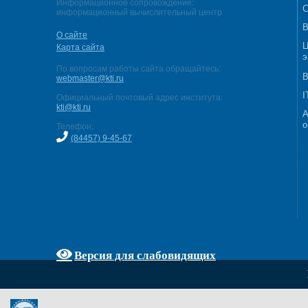
Информационное сопровождение:
С
информационный вычислительный центр
В
О сайте
Ц
Карта сайта
э
По вопросам работы сайта обращайтесь:
В
webmaster@kti.ru
I
Официальный почтовый адрес института:
kti@kti.ru
А
о
Телефон:
(84457) 9-45-67
Версия для слабовидящих