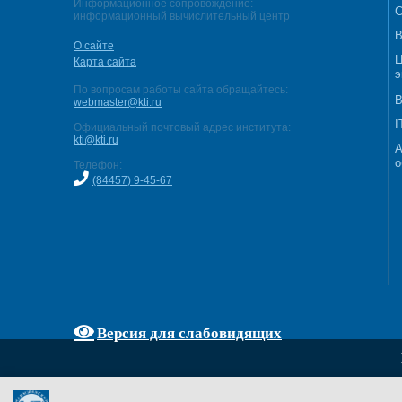
Информационное сопровождение:
С
информационный вычислительный центр
В
О сайте
Ц
Карта сайта
э
По вопросам работы сайта обращайтесь:
В
webmaster@kti.ru
I
Официальный почтовый адрес института:
kti@kti.ru
А
о
Телефон:
(84457) 9-45-67
Версия для слабовидящих