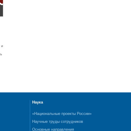
 и
ть
Наука
«Национальные проекты России»
Научные труды сотрудников
Основные направления