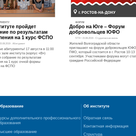
РИЕНТУ
ФОРУМ
титуте пройдет
Добро на Юге – Форум
ние по результатам
добровольцев ЮФО
ления на 1 курс ФСПО
5774 • 15.08.2019 - Студенческая жизнь
Жителей Волгоградской области
15.08.2019 - Абитуриент
приглашают на форум добровольцев ЮФО
е абитуриенты! 17 августа в 11:00
ПФО, который состоится в г. Ростов 10-13
 зале института (корпус «В»)
сентября. Участниками форума могут ста
я собрание по результатам
граждане Российской Федерации
ия на 1 курс очной формы
я на ФСПО
бразование
Об институте
урсы дополнительного профессионального
Обратная связь
бразования
Контактная информация
ысшее образование
Структура