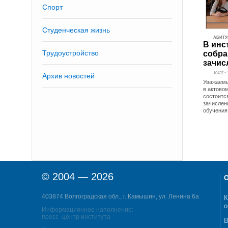
Спорт
Студенческая жизнь
АБИТУ
В инс
Трудоустройство
собра
зачис
10437 • 
Архив новостей
Уважаемы
в актовом
состоитс
зачислен
обучени
© 2004 — 2026
О
403874 Волгоградская обл., г. Камышин, ул. Ленина 6а
К
о
Информационное наполнение:
пресс–центр института
В