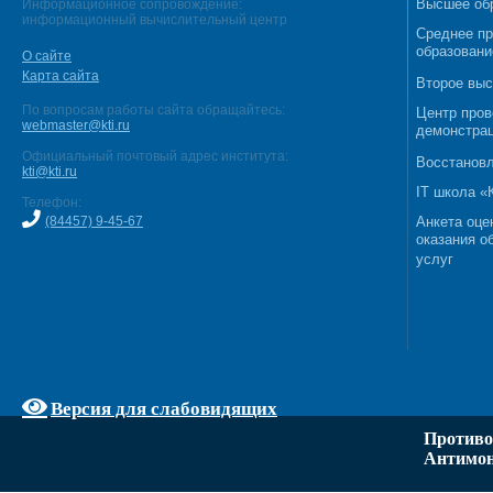
Высшее об
Информационное сопровождение:
информационный вычислительный центр
Среднее п
образовани
О сайте
Карта сайта
Второе выс
По вопросам работы сайта обращайтесь:
Центр пров
webmaster@kti.ru
демонстрац
Официальный почтовый адрес института:
Восстановл
kti@kti.ru
IT школа 
Телефон:
(84457) 9-45-67
Анкета оце
оказания о
услуг
Версия для слабовидящих
Противо
Антимон