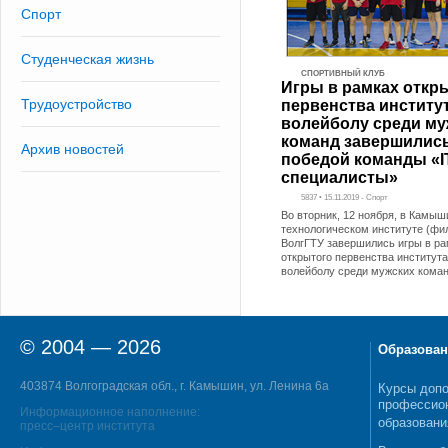
Спорт
Студенческая жизнь
СПОРТИВНЫЙ КЛУБ
Игры в рамках откр
Трудоустройство
первенства институ
волейболу среди му
команд завершилис
Архив новостей
победой команды «I
специалисты»
5837 • 15.11.2019 - Спорт
Во вторник, 12 ноября, в Камы
технологическом институте (фи
ВолгГТУ завершились игры в ра
открытого первенства института
волейболу среди мужских кома
© 2004 — 2026
Образован
403874 Волгоградская обл., г. Камышин, ул. Ленина 6а
Курсы допо
профессио
Информационное наполнение:
образовани
пресс–центр института