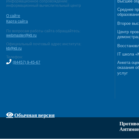
Высшее об
Информационное сопровождение:
информационный вычислительный центр
Среднее п
образовани
О сайте
Карта сайта
Второе выс
По вопросам работы сайта обращайтесь:
Центр пров
webmaster@kti.ru
демонстрац
Официальный почтовый адрес института:
Восстановл
kti@kti.ru
IT школа 
Телефон:
(84457) 9-45-67
Анкета оце
оказания о
услуг
Обычная версия
Противо
Антимон