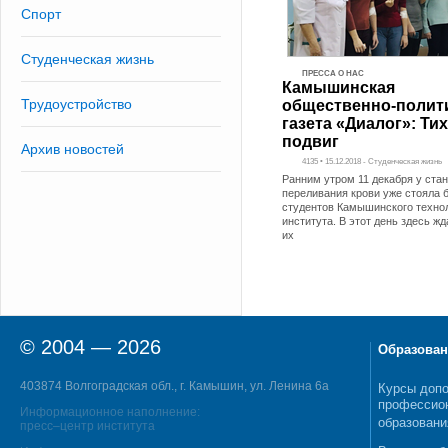
Спорт
Студенческая жизнь
ПРЕССА О НАС
Камышинская
Трудоустройство
общественно-полит
газета «Диалог»: Ти
подвиг
Архив новостей
4135 • 15.12.2018 - Студенческая жизнь
Ранним утром 11 декабря у ста
переливания крови уже стояла 
студентов Камышинского техно
института. В этот день здесь ж
их
© 2004 — 2026
Образован
403874 Волгоградская обл., г. Камышин, ул. Ленина 6а
Курсы допо
профессио
Информационное наполнение:
образовани
пресс–центр института