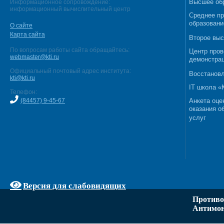
Высшее об
Информационное сопровождение:
информационный вычислительный центр
Среднее п
образовани
О сайте
Карта сайта
Второе выс
По вопросам работы сайта обращайтесь:
Центр пров
webmaster@kti.ru
демонстрац
Официальный почтовый адрес института:
Восстановл
kti@kti.ru
IT школа 
Телефон:
(84457) 9-45-67
Анкета оце
оказания о
услуг
Версия для слабовидящих
Противо
Антимон