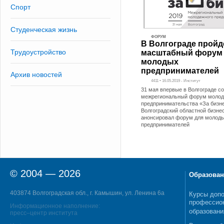
Спорт
Студенческая жизнь
ФОРУМ
В Волгограде пройд
Трудоустройство
масштабный форум
молодых
предпринимателей
Архив новостей
4411 • 16.05.2019 - Институт
31 мая впервые в Волгограде с
межрегиональный форум молод
предпринимательства «За бизне
Волгоградский областной бизне
анонсировал форум для молод
предпринимателей
© 2004 — 2026
Образован
403874 Волгоградская обл., г. Камышин, ул. Ленина 6а
Курсы допо
профессио
Информационное наполнение:
образовани
пресс–центр института