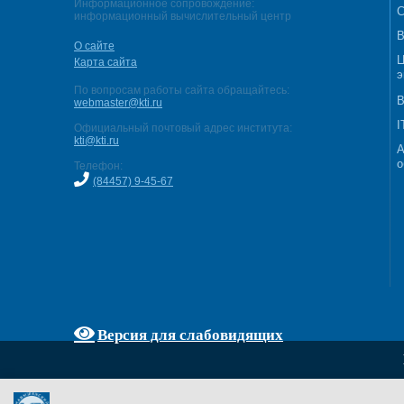
Информационное сопровождение:
С
информационный вычислительный центр
В
О сайте
Ц
Карта сайта
э
По вопросам работы сайта обращайтесь:
В
webmaster@kti.ru
I
Официальный почтовый адрес института:
kti@kti.ru
А
о
Телефон:
(84457) 9-45-67
Версия для слабовидящих