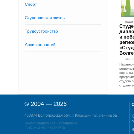
Спорт
Студенческая жизнь
НАШИ 
Студе
Трудоустройство
дипло
и поб
регио
Архив новостей
«Студ
Волге
4489 • 
Недавно 
регионал
весна на
программ
студенче
студенче
© 2004 — 2026
О
403874 Волгоградская обл., г. Камышин, ул. Ленина 6а
К
о
Информационное наполнение:
пресс–центр института
В