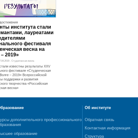
ДОСТИЖЕНИЯ
нты института стали
мантами, лауреатами
едителями
нального фестиваля
енческая весна на
 – 2019»
17.04.2019 - Студенческая жизнь
стали известны результаты XXV
ьного фестиваля «Студенческая
 Волге – 2019» Всероссийской
ы поддержки и развития
ского творчества «Российская
ская весна»
бразование
Об институте
урсы дополнительного профессионального
Обратная связь
бразования
Контактная информация
ысшее образование
Структура