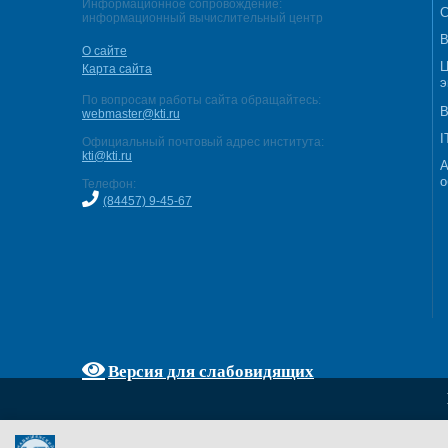
Информационное сопровождение:
С
информационный вычислительный центр
В
О сайте
Ц
Карта сайта
э
По вопросам работы сайта обращайтесь:
В
webmaster@kti.ru
I
Официальный почтовый адрес института:
kti@kti.ru
А
о
Телефон:
(84457) 9-45-67
Версия для слабовидящих