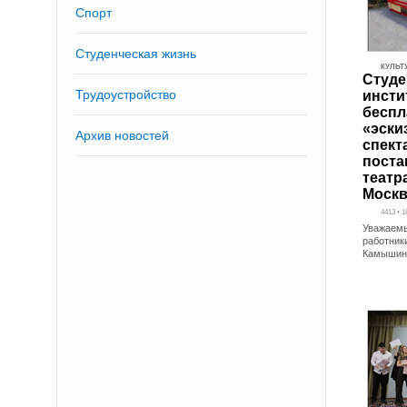
Спорт
Студенческая жизнь
КУЛЬТ
Студе
Трудоустройство
инсти
беспл
«эски
Архив новостей
спект
поста
театр
Москв
4413 • 
Уважаемы
работники
Камышинс