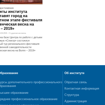
ДОСТИЖЕНИЯ
нты института
тавят город на
тном этапе фестиваля
енческая весна на
 – 2019»
18.03.2019 - Студенческая жизнь
 на базе Центра по работе с детьми
жью «Спектр» состоялся
ый тур регионального фестиваля
венной самодеятельности
еская весна на Волге – 2019»
бразование
Об институте
урсы дополнительного профессионального
Обратная связь
бразования
Контактная информация
ысшее образование
Структура
реднее профессиональное образование
Администрация