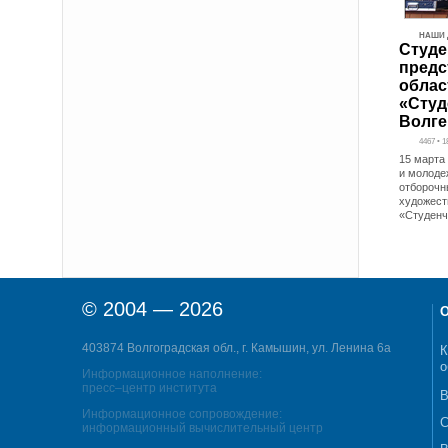
НАШИ 
Студе
предс
облас
«Студ
Волге
4467 • 
15 марта
и молоде
отборочн
художест
«Студенч
© 2004 — 2026
О
403874 Волгоградская обл., г. Камышин, ул. Ленина 6а
К
о
Информационное наполнение:
пресс–центр института
В
Информационное сопровождение:
С
информационный вычислительный центр