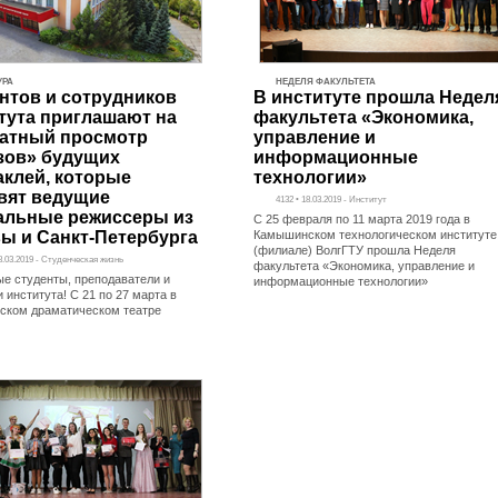
УРА
НЕДЕЛЯ ФАКУЛЬТЕТА
нтов и сотрудников
В институте прошла Недел
тута приглашают на
факультета «Экономика,
атный просмотр
управление и
зов» будущих
информационные
аклей, которые
технологии»
вят ведущие
4132 • 18.03.2019 - Институт
альные режиссеры из
С 25 февраля по 11 марта 2019 года в
ы и Санкт-Петербурга
Камышинском технологическом институте
(филиале) ВолгГТУ прошла Неделя
18.03.2019 - Студенческая жизнь
факультета «Экономика, управление и
е студенты, преподаватели и
информационные технологии»
 института! С 21 по 27 марта в
ком драматическом театре