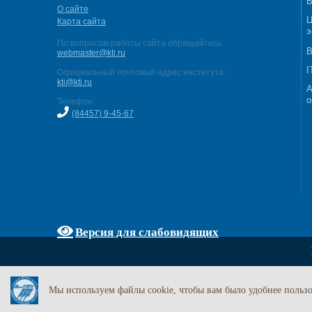
В
О сайте
Ц
Карта сайта
э
По вопросам работы сайта обращайтесь:
В
webmaster@kti.ru
I
Официальный почтовый адрес института:
kti@kti.ru
А
о
Телефон:
(84457) 9-45-67
Версия для слабовидящих
Мы используем файлы cookie, чтобы вам было удобнее пользо