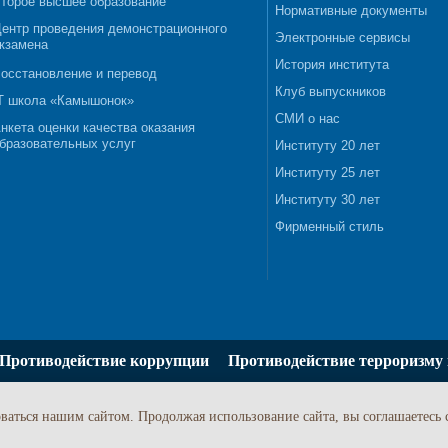
торое высшее образование
Нормативные документы
ентр проведения демонстрационного
Электронные сервисы
кзамена
История института
осстановление и перевод
Клуб выпускников
T школа «Камышонок»
СМИ о нас
нкета оценки качества оказания
бразовательных услуг
Институту 20 лет
Институту 25 лет
Институту 30 лет
Фирменный стиль
Противодействие коррупции
Противодействие терроризму 
ваться нашим сайтом. Продолжая использование сайта, вы соглашаетесь 