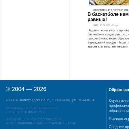
СПОРТИВНЫЕ ДОСТИЖЕНИЯ
В баскетболе нам
равных!
4337 • 18.04.2019 - Спорт
Недавно в институте прошл
баскетболу среди учащихся
профессиональных образо
учреждений города. Наши п
завоевали золотые медали
© 2004 — 2026
Образован
403874 Волгоградская обл., г. Камышин, ул. Ленина 6а
Курсы допо
профессио
Информационное наполнение:
образовани
пресс–центр института
Высшее об
Информационное сопровождение:
информационный вычислительный центр
Среднее п