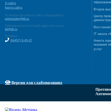
образовани
О сайте
Карта сайта
Второе выс
По вопросам работы сайта обращайтесь:
Центр пров
webmaster@kti.ru
демонстрац
Официальный почтовый адрес института:
Восстановл
kti@kti.ru
IT школа 
Телефон:
(84457) 9-45-67
Анкета оце
оказания о
услуг
Версия для слабовидящих
Противо
Антимон