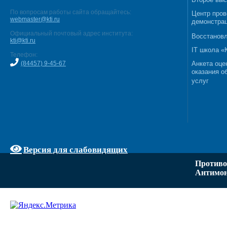
По вопросам работы сайта обращайтесь:
Центр пров
webmaster@kti.ru
демонстрац
Официальный почтовый адрес института:
Восстановл
kti@kti.ru
IT школа 
Телефон:
(84457) 9-45-67
Анкета оце
оказания о
услуг
Версия для слабовидящих
Противо
Антимон