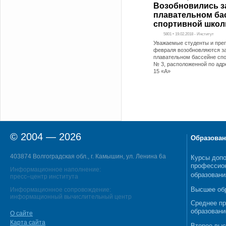
Возобновились з
плавательном ба
спортивной школ
5801 • 19.02.2018 - Институт
Уважаемые студенты и преп
февраля возобновляются за
плавательном бассейне сп
№ 3, расположенной по адре
15 «А»
© 2004 — 2026
Образован
403874 Волгоградская обл., г. Камышин, ул. Ленина 6а
Курсы допо
профессио
Информационное наполнение:
образовани
пресс–центр института
Высшее об
Информационное сопровождение:
информационный вычислительный центр
Среднее п
образовани
О сайте
Карта сайта
Второе выс