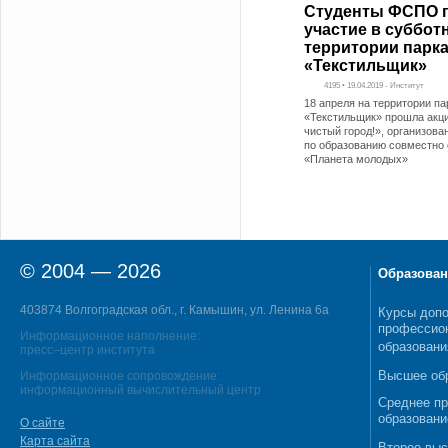
Студенты ФСПО 
участие в суббот
территории парк
«Текстильщик»
4195 • 19.04.2019 - Институт
18 апреля на территории па
«Текстильщик» прошла акц
чистый город!», организов
по образованию совместно 
«Планета молодых»
© 2004 — 2026
Образован
403874 Волгоградская обл., г. Камышин, ул. Ленина 6а
Курсы допо
профессио
Информационное наполнение:
образовани
пресс–центр института
Высшее об
Информационное сопровождение:
информационный вычислительный центр
Среднее п
образовани
О сайте
Карта сайта
Второе выс