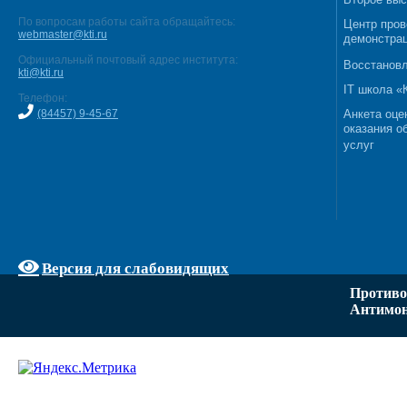
По вопросам работы сайта обращайтесь:
Центр пров
webmaster@kti.ru
демонстрац
Официальный почтовый адрес института:
Восстановл
kti@kti.ru
IT школа 
Телефон:
(84457) 9-45-67
Анкета оце
оказания о
услуг
Версия для слабовидящих
Противо
Антимон
Задать вопрос