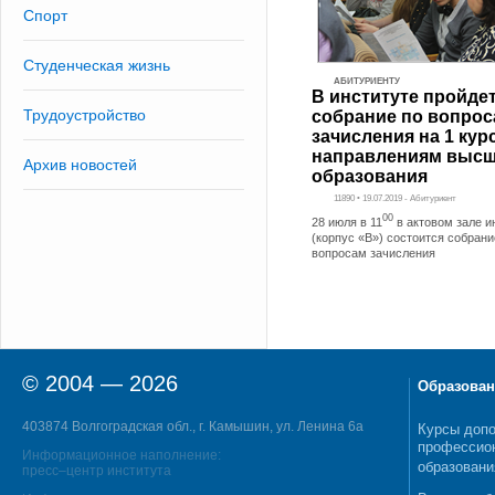
Спорт
Студенческая жизнь
АБИТУРИЕНТУ
В институте пройде
Трудоустройство
собрание по вопро
зачисления на 1 кур
направлениям высш
Архив новостей
образования
11890 • 19.07.2019 - Абитуриент
00
28 июля в 11
в актовом зале и
(корпус «В») состоится собрани
вопросам зачисления
© 2004 — 2026
Образован
403874 Волгоградская обл., г. Камышин, ул. Ленина 6а
Курсы допо
профессио
Информационное наполнение:
образовани
пресс–центр института