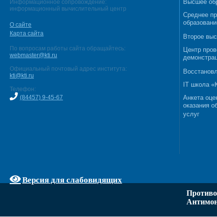
Высшее об
Информационное сопровождение:
информационный вычислительный центр
Среднее п
образовани
О сайте
Карта сайта
Второе выс
По вопросам работы сайта обращайтесь:
Центр пров
webmaster@kti.ru
демонстрац
Официальный почтовый адрес института:
Восстановл
kti@kti.ru
IT школа 
Телефон:
(84457) 9-45-67
Анкета оце
оказания о
услуг
Версия для слабовидящих
Противо
Антимон