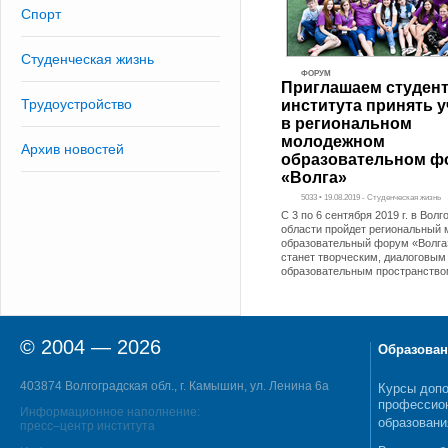
Спорт
Студенческая жизнь
ФОРУМ
Приглашаем студен
Трудоустройство
института принять у
в региональном
молодежном
Архив новостей
образовательном ф
«Волга»
5033 • 19.08.2019 - Студенческая жизнь
С 3 по 6 сентября 2019 г. в Волг
области пройдет региональный
образовательный форум «Волга
станет творческим, диалоговым
образовательным пространств
© 2004 — 2026
Образован
403874 Волгоградская обл., г. Камышин, ул. Ленина 6а
Курсы допо
профессио
Информационное наполнение:
образовани
пресс–центр института