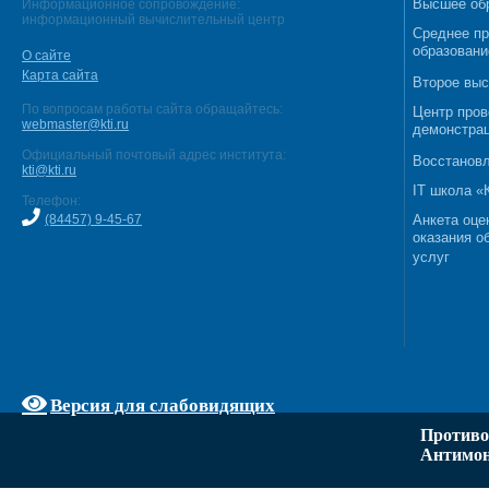
Высшее об
Информационное сопровождение:
информационный вычислительный центр
Среднее п
образовани
О сайте
Карта сайта
Второе выс
По вопросам работы сайта обращайтесь:
Центр пров
webmaster@kti.ru
демонстрац
Официальный почтовый адрес института:
Восстановл
kti@kti.ru
IT школа 
Телефон:
(84457) 9-45-67
Анкета оце
оказания о
услуг
Версия для слабовидящих
Противо
Антимон