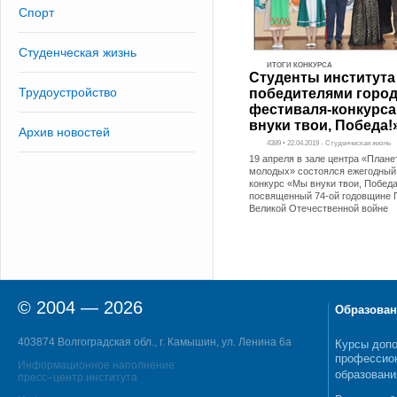
Спорт
Студенческая жизнь
ИТОГИ КОНКУРСА
Студенты института
Трудоустройство
победителями город
фестиваля-конкурс
внуки твои, Победа!
Архив новостей
4389 • 22.04.2019 - Студенческая жизнь
19 апреля в зале центра «Плане
молодых» состоялся ежегодный
конкурс «Мы внуки твои, Победа
посвященный 74-ой годовщине 
Великой Отечественной войне
© 2004 — 2026
Образован
403874 Волгоградская обл., г. Камышин, ул. Ленина 6а
Курсы допо
профессио
Информационное наполнение:
образовани
пресс–центр института