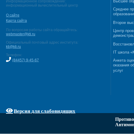
Высшее об
Информационное сопровождение:
информационный вычислительный центр
Среднее п
образовани
О сайте
Карта сайта
Второе выс
По вопросам работы сайта обращайтесь:
Центр пров
webmaster@kti.ru
демонстрац
Официальный почтовый адрес института:
Восстановл
kti@kti.ru
IT школа 
Телефон:
(84457) 9-45-67
Анкета оце
оказания о
услуг
Версия для слабовидящих
Противо
Антимон