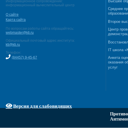
Высшее об
Информационное сопровождение:
информационный вычислительный центр
Среднее п
образовани
О сайте
Карта сайта
Второе выс
По вопросам работы сайта обращайтесь:
Центр пров
webmaster@kti.ru
демонстрац
Официальный почтовый адрес института:
Восстановл
kti@kti.ru
IT школа 
Телефон:
(84457) 9-45-67
Анкета оце
оказания о
услуг
Версия для слабовидящих
Противо
Антимон