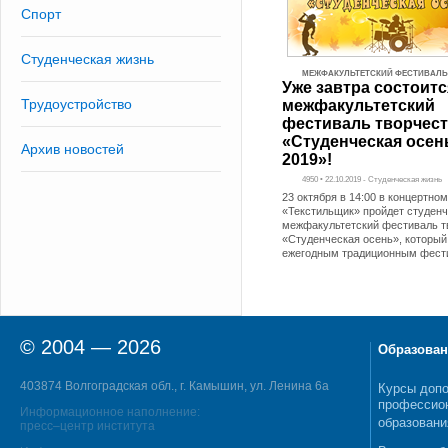
Спорт
Студенческая жизнь
МЕЖФАКУЛЬТЕТСКИЙ ФЕСТИВАЛЬ
Уже завтра состоитс
Трудоустройство
межфакультетский
фестиваль творчес
«Студенческая осен
Архив новостей
2019»!
4950 • 22.10.2019 - Студенческая жизнь
23 октября в 14:00 в концертном
«Текстильщик» пройдет студен
межфакультетский фестиваль т
«Студенческая осень», который
ежегодным традиционным фест
© 2004 — 2026
Образован
403874 Волгоградская обл., г. Камышин, ул. Ленина 6а
Курсы допо
профессио
Информационное наполнение:
образовани
пресс–центр института