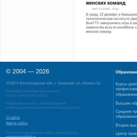
женских команд
3440 • 23.12.2021 - Спорт
В среду, 22 декабря, в Камыши
технологическом институте (фи
ВолгГТУ завершились игры в ра
первенства вуза по волейболу 
женских команд
© 2004 — 2026
Образован
403874 Волгоградская обл., г. Камышин, ул. Ленина 6а
Курсы допо
профессио
Информационное наполнение:
образовани
пресс–центр института
Высшее об
Информационное сопровождение:
информационный вычислительный центр
Среднее п
образовани
О сайте
Карта сайта
Второе выс
По вопросам работы сайта обращайтесь:
Центр пров