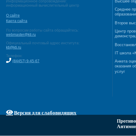
Высшее об
Информационное сопровождение:
информационный вычислительный центр
Среднее п
образовани
О сайте
Карта сайта
Второе выс
По вопросам работы сайта обращайтесь:
Центр пров
webmaster@kti.ru
демонстрац
Официальный почтовый адрес института:
Восстановл
kti@kti.ru
IT школа 
Телефон:
(84457) 9-45-67
Анкета оце
оказания о
услуг
Версия для слабовидящих
Противо
Антимон