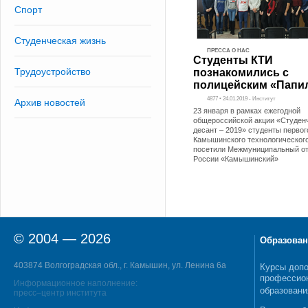
Спорт
Студенческая жизнь
ПРЕССА О НАС
Студенты КТИ
Трудоустройство
познакомились с
полицейским «Папи
4877 • 24.01.2019 - Институт
Архив новостей
23 января в рамках ежегодной
общероссийской акции «Студен
десант – 2019» студенты первог
Камышинского технологического
посетили Межмуниципальный о
России «Камышинский»
© 2004 — 2026
Образован
403874 Волгоградская обл., г. Камышин, ул. Ленина 6а
Курсы допо
профессио
Информационное наполнение:
образовани
пресс–центр института