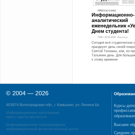
ПРЕССА О НАС
Информационно-
аналитический
еженедельник «Уе
Днем студента!
7046 • 25.01.2018 - Институт
Сегодня всё студенческое 
празднует день своей покр
Святой Татианы, или, по-пр
Татьянин день. Для больши
к этому времени
© 2004 — 2026
Образован
403874 Волгоградская обл., г. Камышин, ул. Ленина 6а
Курсы допо
профессио
Информационное наполнение:
образовани
пресс–центр института
Высшее об
Информационное сопровождение:
информационный вычислительный центр
Среднее п