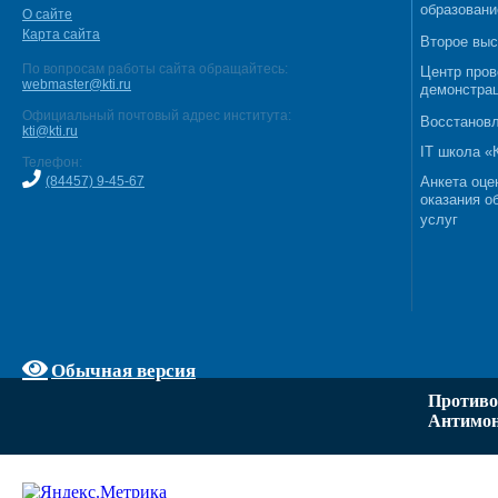
образовани
О сайте
Карта сайта
Второе выс
По вопросам работы сайта обращайтесь:
Центр пров
webmaster@kti.ru
демонстрац
Официальный почтовый адрес института:
Восстановл
kti@kti.ru
IT школа 
Телефон:
(84457) 9-45-67
Анкета оце
оказания о
услуг
Обычная версия
Противо
Антимон