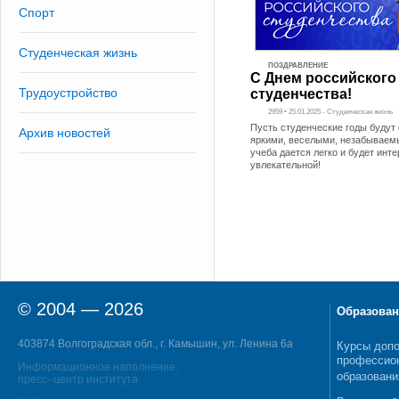
Спорт
Студенческая жизнь
ПОЗДРАВЛЕНИЕ
С Днем российского
Трудоустройство
студенчества!
2959 • 25.01.2025 - Студенческая жизнь
Пусть студенческие годы буду
Архив новостей
яркими, веселыми, незабываем
учеба дается легко и будет инте
увлекательной!
© 2004 — 2026
Образован
403874 Волгоградская обл., г. Камышин, ул. Ленина 6а
Курсы допо
профессио
Информационное наполнение:
образовани
пресс–центр института