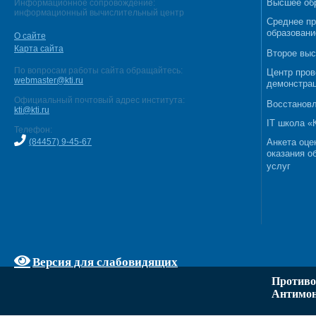
Высшее об
Информационное сопровождение:
информационный вычислительный центр
Среднее п
образовани
О сайте
Карта сайта
Второе выс
По вопросам работы сайта обращайтесь:
Центр пров
webmaster@kti.ru
демонстрац
Официальный почтовый адрес института:
Восстановл
kti@kti.ru
IT школа 
Телефон:
(84457) 9-45-67
Анкета оце
оказания о
услуг
Версия для слабовидящих
Противо
Антимон