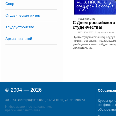
Спорт
Студенческая жизнь
ПОЗДРАВЛЕНИЕ
С Днем российского
Трудоустройство
студенчества!
2960 • 25.01.2025 - Студенческая жизнь
Пусть студенческие годы буду
Архив новостей
яркими, веселыми, незабываем
учеба дается легко и будет инте
увлекательной!
© 2004 — 2026
Образован
403874 Волгоградская обл., г. Камышин, ул. Ленина 6а
Курсы допо
профессио
Информационное наполнение:
образовани
пресс–центр института