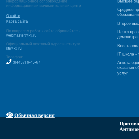
Высшее об
Информационное сопровождение:
информационный вычислительный центр
Среднее п
образовани
О сайте
Карта сайта
Второе выс
По вопросам работы сайта обращайтесь:
Центр пров
webmaster@kti.ru
демонстрац
Официальный почтовый адрес института:
Восстановл
kti@kti.ru
IT школа 
Телефон:
(84457) 9-45-67
Анкета оце
оказания о
услуг
Обычная версия
Противо
Антимон