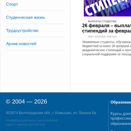
Спорт
Студенческая жизнь
ВЫПЛАТЫ СТУДЕНТАМ
26 февраля – выпла
Трудоустройство
стипендий за февра
3644 • 25.02.2019 - Институт
Уважаемые студенты, обучающи
Архив новостей
бюджетной основе! 26 февраля 
академических стипендий и про
социальной поддержки за текущ
© 2004 — 2026
Образован
403874 Волгоградская обл., г. Камышин, ул. Ленина 6а
Курсы допо
профессио
Информационное наполнение:
образовани
пресс–центр института