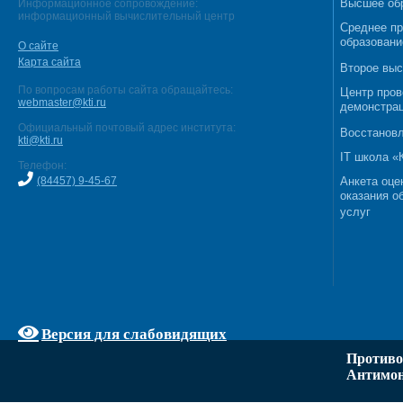
Высшее об
Информационное сопровождение:
информационный вычислительный центр
Среднее п
образовани
О сайте
Карта сайта
Второе выс
По вопросам работы сайта обращайтесь:
Центр пров
webmaster@kti.ru
демонстрац
Официальный почтовый адрес института:
Восстановл
kti@kti.ru
IT школа 
Телефон:
(84457) 9-45-67
Анкета оце
оказания о
услуг
Версия для слабовидящих
Противо
Антимон