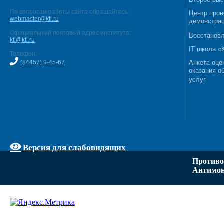
По вопросам работы сайта обращайтесь:
Центр пров
webmaster@kti.ru
демонстрац
Официальный почтовый адрес института:
Восстановл
kti@kti.ru
IT школа 
Телефон:
(84457) 9-45-67
Анкета оце
оказания о
услуг
Версия для слабовидящих
Противо
Антимон
Задать вопрос