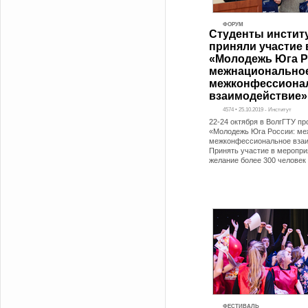
ФОРУМ
Студенты инстит
приняли участие
«Молодежь Юга Р
межнациональное
межконфессиона
взаимодействие»
4574 • 25.10.2019 - Институт
22-24 октября в ВолгГТУ п
«Молодежь Юга России: ме
межконфессиональное взаи
Принять участие в меропри
желание более 300 человек
ФЕСТИВАЛЬ