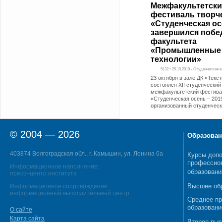
Межфакультетск
фестиваль творч
«Студенческая о
завершился побе
факультета
«Промышленные
технологии»
5132 • 25.10.2019 - Студенческая 
23 октября в зале ДК «Текс
состоялся XII студенческий
межфакультетский фестива
«Студенческая осень – 201
организованный студенчес
© 2004 — 2026
Образован
403874 Волгоградская обл., г. Камышин, ул. Ленина 6а
Курсы допо
профессио
Информационное наполнение:
образовани
пресс–центр института
Высшее об
Информационное сопровождение:
информационный вычислительный центр
Среднее п
образовани
О сайте
Карта сайта
Второе выс