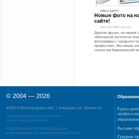
ПРЕСС-ЦЕНТР
Новые фото на н
сайте!
4121 • 25.12.2019 - Институт
Дорогие друзья, на нашем с
«Фотоархив института» поя
фотографии с городского к
профессию», Фестиваль от
сезона игр Камышинской ли
© 2004 — 2026
Образован
403874 Волгоградская обл., г. Камышин, ул. Ленина 6а
Курсы допо
профессио
Информационное наполнение:
образовани
пресс–центр института
Высшее об
Информационное сопровождение:
информационный вычислительный центр
Среднее п