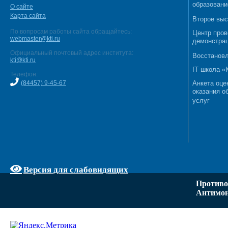
образовани
О сайте
Карта сайта
Второе выс
По вопросам работы сайта обращайтесь:
Центр пров
webmaster@kti.ru
демонстрац
Официальный почтовый адрес института:
Восстановл
kti@kti.ru
IT школа 
Телефон:
(84457) 9-45-67
Анкета оце
оказания о
услуг
Версия для слабовидящих
Противо
Антимон