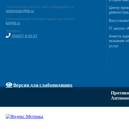
По вопросам работы сайта обращайтесь:
Центр пров
webmaster@kti.ru
демонстрац
Официальный почтовый адрес института:
Восстановл
kti@kti.ru
IT школа 
Телефон:
(84457) 9-45-67
Анкета оце
оказания о
услуг
Версия для слабовидящих
Противо
Антимон
Задать вопрос