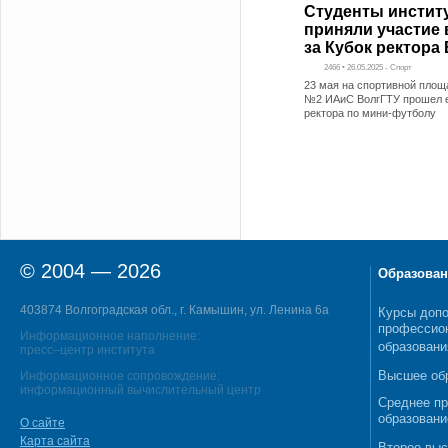
Студенты инстит
приняли участие 
за Кубок ректора
2466 • 26.05.2025 - Спорт
23 мая на спортивной пло
№2 ИАиС ВолгГТУ прошел е
ректора по мини-футболу
© 2004 — 2026
Образован
403874 Волгоградская обл., г. Камышин, ул. Ленина 6а
Курсы допо
профессио
Информационное наполнение:
образовани
пресс–центр института
Высшее об
Информационное сопровождение:
информационный вычислительный центр
Среднее п
образовани
О сайте
Карта сайта
Второе выс