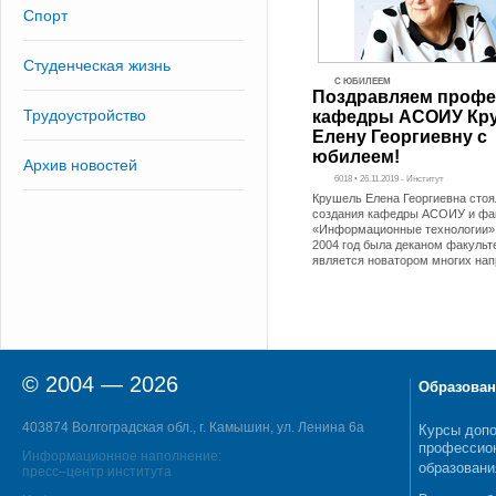
Спорт
Студенческая жизнь
С ЮБИЛЕЕМ
Поздравляем профе
Трудоустройство
кафедры АСОИУ Кр
Елену Георгиевну с
юбилеем!
Архив новостей
6018 • 26.11.2019 - Институт
Крушель Елена Георгиевна стоя
создания кафедры АСОИУ и фа
«Информационные технологии».
2004 год была деканом факульт
является новатором многих на
© 2004 — 2026
Образован
403874 Волгоградская обл., г. Камышин, ул. Ленина 6а
Курсы допо
профессио
Информационное наполнение:
образовани
пресс–центр института