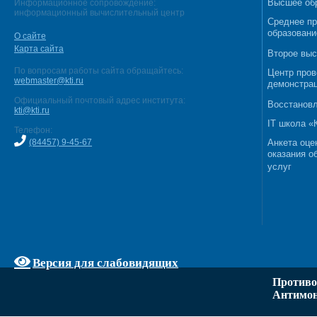
Высшее об
Информационное сопровождение:
информационный вычислительный центр
Среднее п
образовани
О сайте
Карта сайта
Второе выс
По вопросам работы сайта обращайтесь:
Центр пров
webmaster@kti.ru
демонстрац
Официальный почтовый адрес института:
Восстановл
kti@kti.ru
IT школа 
Телефон:
(84457) 9-45-67
Анкета оце
оказания о
услуг
Версия для слабовидящих
Противо
Антимон