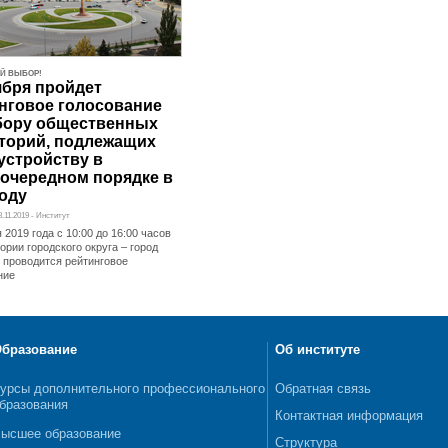
Й ВЫБОР!
ября пройдет
нговое голосование
бору общественных
торий, подлежащих
устройству в
очередном порядке в
году
8.11.2019 - Институт
 2019 года с 10:00 до 16:00 часов
ории городского округа – город
проводится рейтинговое
ние
бразование
Об институте
урсы дополнительного профессионального
Обратная связь
бразования
Контактная информация
ысшее образование
Структура