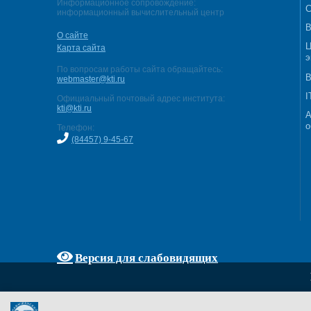
Информационное сопровождение:
С
информационный вычислительный центр
В
О сайте
Ц
Карта сайта
э
По вопросам работы сайта обращайтесь:
В
webmaster@kti.ru
I
Официальный почтовый адрес института:
kti@kti.ru
А
о
Телефон:
(84457) 9-45-67
Версия для слабовидящих