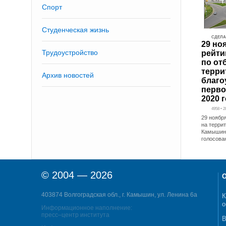
Спорт
Студенческая жизнь
СДЕЛА
29 но
Трудоустройство
рейти
по от
терри
Архив новостей
благо
перво
2020 
4958 • 2
29 ноября
на террит
Камышин 
голосова
© 2004 — 2026
О
403874 Волгоградская обл., г. Камышин, ул. Ленина 6а
К
о
Информационное наполнение:
пресс–центр института
В